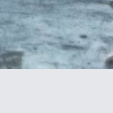
jan hormanns
grafik design
tel +49 40 / 430 33 63
mail@janhormanns.de