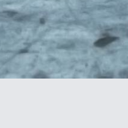
Webdesign
Neues
Corporate Design
Impressum
Cover/Verpackungen
Datenschutz
Print und Werbung
WordPress/Contao